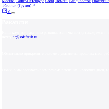
Москва
Санкт-Петербург
Сочи
Тюмень
Владивосток
Екатерин
Тбилиси (Грузия) ↗
0
Вакансии
Наша
компания
активно
развивается
и
мы
всегда
находимся
в
п
почту
hr@solefresh.ru
Обязательно
прикрепите
резюме
с
указанием
прошлых
мест
ра
Обычно
мы
рассматриваем
резюме
в
течение
3
рабочих
дней,
м