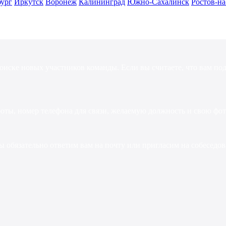
бург
Иркутск
Воронеж
Калининград
Южно-Сахалинск
Ростов-н
оиске
новых
участников
команды.
Если
вы
считаете,
что
вам
под
боты,
номер
телефона
для
связи,
желаемую
должность
и
свою
фот
ы
обязательно
ответим
вам
на
почту
или
пригласим
на
собеседо