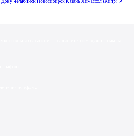
а-Дону
Челябинск
Новосибирск
Казань
Лимассол (Кипр) ↗
ходит
одна
из
вакансий
—
напишите,
пожалуйста,
нам
на
ографию.
вание
по
телефону.