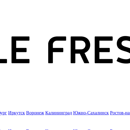
бург
Иркутск
Воронеж
Калининград
Южно-Сахалинск
Ростов-н