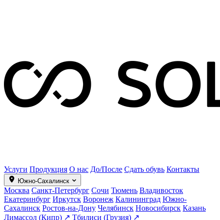
Услуги
Продукция
О нас
До/После
Сдать обувь
Контакты
Южно-Сахалинск
Москва
Санкт-Петербург
Сочи
Тюмень
Владивосток
Екатеринбург
Иркутск
Воронеж
Калининград
Южно-
Сахалинск
Ростов-на-Дону
Челябинск
Новосибирск
Казань
Лимассол (Кипр) ↗
Тбилиси (Грузия) ↗