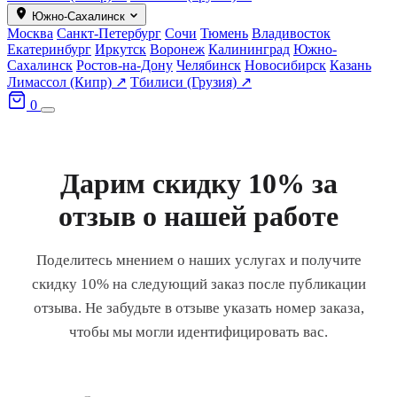
Южно-Сахалинск
Москва
Санкт-Петербург
Сочи
Тюмень
Владивосток
Екатеринбург
Иркутск
Воронеж
Калининград
Южно-
Сахалинск
Ростов-на-Дону
Челябинск
Новосибирск
Казань
Лимассол (Кипр) ↗
Тбилиси (Грузия) ↗
0
Дарим скидку 10% за
отзыв о нашей работе
Поделитесь мнением о наших услугах и получите
скидку 10% на следующий заказ после публикации
отзыва. Не забудьте в отзыве указать номер заказа,
чтобы мы могли идентифицировать вас.